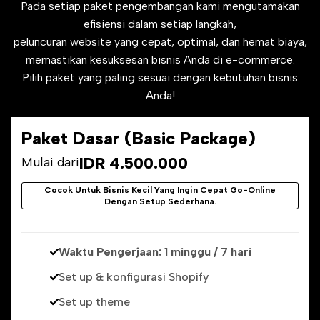
Pada setiap paket pengembangan kami mengutamakan
efisiensi dalam setiap langkah,
peluncuran website yang cepat, optimal, dan hemat biaya,
memastikan kesuksesan bisnis Anda di e-commerce.
Pilih paket yang paling sesuai dengan kebutuhan bisnis
Anda!
Paket Dasar (Basic Package)
Sale
IDR 4.500.000
Mulai dari
price
Cocok Untuk Bisnis Kecil Yang Ingin Cepat Go-Online
Dengan Setup Sederhana.
Waktu Pengerjaan: 1 minggu / 7 hari
Set up & konfigurasi Shopify
Set up theme