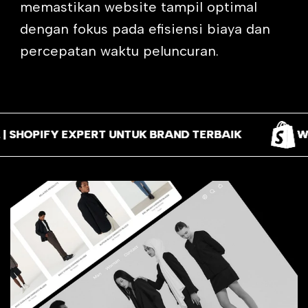
memastikan website tampil optimal
dengan fokus pada efisiensi biaya dan
percepatan waktu peluncuran.
XPERT UNTUK BRAND TERBAIK
XPERT UNTUK BRAND TERBAIK
XPERT UNTUK BRAND TERBAIK
WEB OPTIMAL,
WEB OPTIMAL,
WEB OPTIMAL,